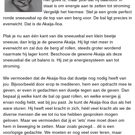
staat is om energie aan te zetten tot stroming.
Vergelijk het hiermee: Stel je een grote perfect
ronde sneeuwbal op de top van een berg voor. De bal ligt precies in
evenwicht. Dat is de Akaija-Iloa.
Plak je nu aan één kant van die sneeuwbal een klein beetje
sneeuw, dan krijg je de gewone Akaija. Hij ligt niet meer in
evenwicht en zal dus de berg af rollen, steeds groter wordend
naarmate hij lager komt. Beschouw de gewone Akaija als deze
sneeuwbal die uit balans is. Hij zet je energiesysteem aan tot
stroming.
We vermoeden dat de Akaija-Iloa dat duwtje nog nodig heeft van
jou. Bijvoorbeeld door erop te mediteren, hem een opdracht mee te
geven, er even in gedachten een duwtje tegen aan de geven. Dan
bepaal jij welke kant de bal op gaat rollen, en welke energie jij
ervan nodig hebt, wat bij jou past. Je kunt de Akaija-Iloa dus als het
ware sturen. Hij heeft veel kracht in zich, héél veel kracht als we de
diverse mensen die we tot nu toe hebben gesproken mogen
geloven. Maar we vermoeden dat jij er 'iets' mee moet doen om
hem in beweging te zetten. Maar zoals gezegd... dit is een
voorlopige gedachte. We moeten er nog veel over leren, maar