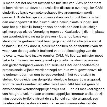
Ik meen dat het ook tot uw taak als minister van VWS behoort om
te bevorderen dat deze noodzakelijke discussie over regulier-CAM
eindelijk op basis van wetenschappelijke argumenten wordt
gevoerd. Bij de huidige stand van zaken rondom dit thema is het
dan ook ongewenst dat in uw huidige beleid plaats is ingeruimd
voor het publiekelijk betuigen van adhesie aan een luidruchtige
splintergroep als de Vereniging tegen de Kwakzalverij die - in plaats
van waarheidsvinding na te streven - louter op basis van
ideologische gedrevenheid haar gelijk - en dit tot elke prijs- wenst
te halen. Het, ook door u, aldus meedeinen op de thermiek van de
waan van de dag acht ik fnuikend voor de blootlegging van de
relevante waarheid inzake regulier-CAM. Als liberaal minister moet
het u toch bovendien een gruwel zijn positief te staan tegenover
een gedachtengoed waarin aan serieuze CAM-behandelaars de
professionele vrijheid wordt ontzegd om hun werk gewetensvol uit
te oefenen door hun een beroepsverbod in het vooruitzicht te
stellen. Op geleide van dergelijke ideologie fungeert uw uitspraak
‘voor de werkzaamheid en effectiviteit van CAM bestaat geen of
onvoldoende wetenschappelijk bewijs enz.’ – en dit met voorbijgaan
van het grote volume aan wetenschappelijke literatuur welke op zijn
minst gerede twijfel omtrent de stelligheid van die uitspraak zou
moeten wekken – dan als een manier van immunisatie van de