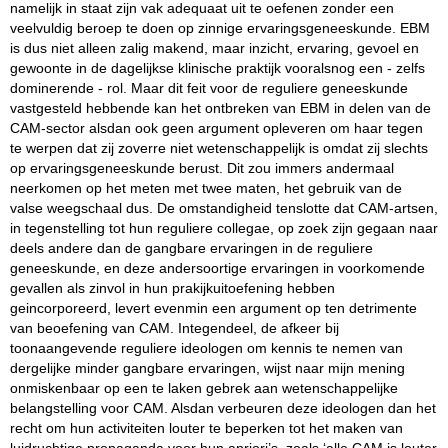
namelijk in staat zijn vak adequaat uit te oefenen zonder een
veelvuldig beroep te doen op zinnige ervaringsgeneeskunde. EBM
is dus niet alleen zalig makend, maar inzicht, ervaring, gevoel en
gewoonte in de dagelijkse klinische praktijk vooralsnog een - zelfs
dominerende - rol. Maar dit feit voor de reguliere geneeskunde
vastgesteld hebbende kan het ontbreken van EBM in delen van de
CAM-sector alsdan ook geen argument opleveren om haar tegen
te werpen dat zij zoverre niet wetenschappelijk is omdat zij slechts
op ervaringsgeneeskunde berust. Dit zou immers andermaal
neerkomen op het meten met twee maten, het gebruik van de
valse weegschaal dus. De omstandigheid tenslotte dat CAM-artsen,
in tegenstelling tot hun reguliere collegae, op zoek zijn gegaan naar
deels andere dan de gangbare ervaringen in de reguliere
geneeskunde, en deze andersoortige ervaringen in voorkomende
gevallen als zinvol in hun prakijkuitoefening hebben
geincorporeerd, levert evenmin een argument op ten detrimente
van beoefening van CAM. Integendeel, de afkeer bij
toonaangevende reguliere ideologen om kennis te nemen van
dergelijke minder gangbare ervaringen, wijst naar mijn mening
onmiskenbaar op een te laken gebrek aan wetenschappelijke
belangstelling voor CAM. Alsdan verbeuren deze ideologen dan het
recht om hun activiteiten louter te beperken tot het maken van