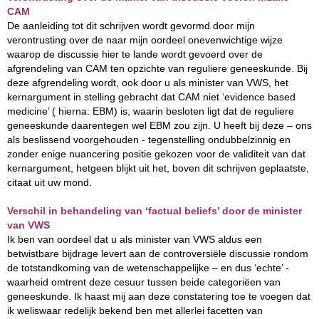
CAM
De aanleiding tot dit schrijven wordt gevormd door mijn
verontrusting over de naar mijn oordeel onevenwichtige wijze
waarop de discussie hier te lande wordt gevoerd over de
afgrendeling van CAM ten opzichte van reguliere geneeskunde. Bij
deze afgrendeling wordt, ook door u als minister van VWS, het
kernargument in stelling gebracht dat CAM niet ‘evidence based
medicine’ ( hierna: EBM) is, waarin besloten ligt dat de reguliere
geneeskunde daarentegen wel EBM zou zijn. U heeft bij deze – ons
als beslissend voorgehouden - tegenstelling ondubbelzinnig en
zonder enige nuancering positie gekozen voor de validiteit van dat
kernargument, hetgeen blijkt uit het, boven dit schrijven geplaatste,
citaat uit uw mond.
Verschil in behandeling van ‘factual beliefs’ door de minister
van VWS
Ik ben van oordeel dat u als minister van VWS aldus een
betwistbare bijdrage levert aan de controversiële discussie rondom
de totstandkoming van de wetenschappelijke – en dus ‘echte’ -
waarheid omtrent deze cesuur tussen beide categoriëen van
geneeskunde. Ik haast mij aan deze constatering toe te voegen dat
ik weliswaar redelijk bekend ben met allerlei facetten van