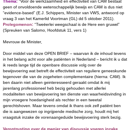
Thema:
“Voor de werkzaamheid en effectiviteit van CAM bestaat
geen of onvoldoende wetenschappelijk bewijs en CAM is dus niet
“evidence-based” (E.J. Schippers, Minister van VWS, antwoord op
vraag 3 van het Kamerlid Voortman (GL) dd 5 oktober 2011).
Prolegomenon:
“Tweëerlei weegschaal is de Here een gruwel”
(Spreuken van Salomo, Hoofdstuk 11, vers 1)
Mevrouw de Minister,
Door middel van deze OPEN BRIEF – waarvan ik de inhoud tevens
in het belang acht voor alle patiënten in Nederland – bericht ik u dat
ik reeds lange tijd de openbare discussie volg over de
bewijsvoering wat betreft de effectiviteit van reguliere geneeskunde
tegenover die van de zogeheten complementaire (hierna: CAM). Ik
ben daarin niet alleen geinteresseerd geraakt omdat ik mij
jarenlang professioneel heb bezig gehouden met allerlei
modaliteiten van bewijsvoering ten dienste van waarheidsvinding in
mijn vroegere hoedanigheid als rechter in een tweetal
gerechtshoven. Maar tevens omdat ik thans ook zelf patiënt ben
die is aangewezen op ingrijpende medische zorg, houdt mij het
vraagstuk inzake de vorenaangeduide bewijsvoering sterk bezig.
Verontrusting over de manier van discussie voeren inzake