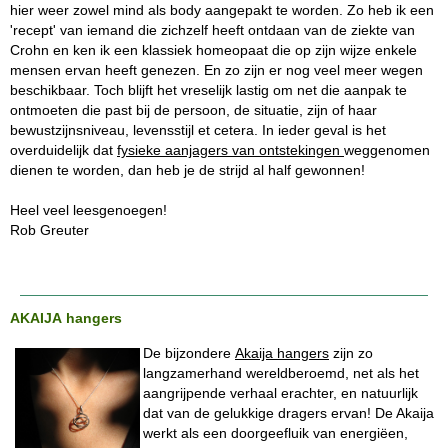
hier weer zowel mind als body aangepakt te worden. Zo heb ik een
'recept' van iemand die zichzelf heeft ontdaan van de ziekte van
Crohn en ken ik een klassiek homeopaat die op zijn wijze enkele
mensen ervan heeft genezen. En zo zijn er nog veel meer wegen
beschikbaar. Toch blijft het vreselijk lastig om net die aanpak te
ontmoeten die past bij de persoon, de situatie, zijn of haar
bewustzijnsniveau, levensstijl et cetera. In ieder geval is het
overduidelijk dat
fysieke aanjagers van ontstekingen
weggenomen
dienen te worden, dan heb je de strijd al half gewonnen!
Heel veel leesgenoegen!
Rob Greuter
AKAIJA hangers
De bijzondere
Akaija hangers
zijn zo
langzamerhand wereldberoemd, net als het
aangrijpende verhaal erachter, en natuurlijk
dat van de gelukkige dragers ervan! De Akaija
werkt als een doorgeefluik van energiëen,