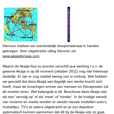
Hiervoor hebben we overduidelijk bewijsmateriaal in handen
gekregen. Voor uitgebreide uitleg hierover zie
www.akaijaforgaia.com
Waarin de Akaija-Iloa nu precies verschilt qua werking t.o.v. de
gewone Akaija is op dit moment (oktober 2011) nog niet helemaal
duidelijk. Er zijn er nog relatief weinig van in omloop. Wel hebben
we gevoeld dat deze Akaija wel degelijk een sterke kracht zich
heeft, maar de ervaringen ermee van mensen en therapeuten zal
dit moeten leren. Wel belangrijk is dit. Beschouw deze Akaija niet
als een 'vervolg op' of als 'meer' of 'minder'. In de huidige wereld
van reclame en media worden er steeds nieuwe modellen auto's,
mobieltjes, TV's et cetera uitgebracht en je zou daardoor
automatisch kunnen aannemen dat dit bij de Akaija ook zo gaat.