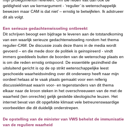
mijn prolegomenon refereert. Om die reden valt dan ook de
geldigheid van uw kernargument - ‘regulier’ is wetenschappelijk
bewezen maar CAM is dat niet’ – ernstig te betwijfelen. Ik adstrueer
dit als volgt.
Een serieuze gedachtenwisseling ontbreekt
Dit schrijven beoogt een bijdrage te leveren aan de totstandkoming
van een waarlijk serieuze gedachtenwisseling rondom het thema
regulier-CAM. De discussie zoals deze thans in de media wordt
gevoerd – en die mede door de politiek is geinspireerd - vindt
immers goeddeels buiten de boorden van de wetenschap plaats en
is om die reden ernstig ontspoord. De essentiële gezindheid die
uitsluitend gericht is op de op strikt wetenschappelijke leest
geschoeide waarheidsvinding over dit onderwerp heeft naar mijn
oordeel helaas al te vaak plaats gemaakt voor een rellerig
discussieklimaat waarin voor- en tegenstanders van dit thema
elkaar naar de kroon steken in het overschreeuwen van de met de
waarheid (ten onrechte) gelijk gestelde ideologische leuzen. Het
internet bevat van dit opgefokte klimaat vele betreurenswaardige
voorbeelden die dit duidelijk onderstrepen.
De opstelling van de minister van VWS behelst de immunisatie
van de reguliere waarheid