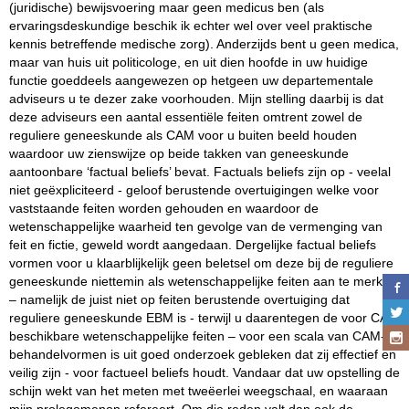
(juridische) bewijsvoering maar geen medicus ben (als
ervaringsdeskundige beschik ik echter wel over veel praktische
kennis betreffende medische zorg). Anderzijds bent u geen medica,
maar van huis uit politicologe, en uit dien hoofde in uw huidige
functie goeddeels aangewezen op hetgeen uw departementale
adviseurs u te dezer zake voorhouden. Mijn stelling daarbij is dat
deze adviseurs een aantal essentiële feiten omtrent zowel de
reguliere geneeskunde als CAM voor u buiten beeld houden
waardoor uw zienswijze op beide takken van geneeskunde
aantoonbare ‘factual beliefs’ bevat. Factuals beliefs zijn op - veelal
niet geëxpliciteerd - geloof berustende overtuigingen welke voor
vaststaande feiten worden gehouden en waardoor de
wetenschappelijke waarheid ten gevolge van de vermenging van
feit en fictie, geweld wordt aangedaan. Dergelijke factual beliefs
vormen voor u klaarblijkelijk geen beletsel om deze bij de reguliere
geneeskunde niettemin als wetenschappelijke feiten aan te merken
– namelijk de juist niet op feiten berustende overtuiging dat
reguliere geneeskunde EBM is - terwijl u daarentegen de voor CAM
beschikbare wetenschappelijke feiten – voor een scala van CAM-
behandelvormen is uit goed onderzoek gebleken dat zij effectief en
veilig zijn - voor factueel beliefs houdt. Vandaar dat uw opstelling de
schijn wekt van het meten met tweëerlei weegschaal, en waaraan