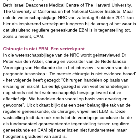
Beth Israel Deaconess Medical Centre of The Harvard University,
The University of California en het National Cancer Institute. Maar
ook de wetenschapsbijlage NRC van zaterdag 9 oktober 2011 kan
hier als inspirerend vertrekpunt fungeren bij de vraag of het waar is
dat uitsluitend reguliere geneeskunde EBM is in tegenstelling tot,
zoals u meent, CAM.
Chirurgie is niet EBM. Een vertrekpunt
In die wetenschapsbijlage van de NRC wordt geinterviewed Dr
Peter van den Akker, chirurg en voorzitter van de Nederlandse
Vereniging van Heelkunde die in het interview - voorzien van de
pregnante tussenkop : ‘De meeste chirurgie is niet evidence based’
- het volgende heeft gezegd: “Chirurgen handelen op basis van
ervaring en inzicht. En eerlijk gezegd is van veel behandelingen
nog steeds niet het wetenschappelijk bewijs geleverd dat ze
effectief zijn. We handelen dan vooral op basis van ervaring en
gewoonte”. Uit dit citaat blijkt dat een zeer belangrijke tak van de
reguliere geneeskunde, de chirurgie, vrijwel niet EBM is. Deze
vaststelling leidt dan ook reeds tot de voorlopige conclusie dat de
als fundamenteel gepresenteerde tegenstelling tussen reguliere
geneeskunde en CAM bij nader inzien niet fundamenteel maar
hoogstens gradueel van aard is.