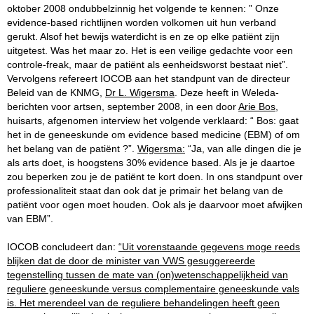
oktober 2008 ondubbelzinnig het volgende te kennen: ” Onze
evidence-based richtlijnen worden volkomen uit hun verband
gerukt. Alsof het bewijs waterdicht is en ze op elke patiënt zijn
uitgetest. Was het maar zo. Het is een veilige gedachte voor een
controle-freak, maar de patiënt als eenheidsworst bestaat niet”.
Vervolgens refereert IOCOB aan het standpunt van de directeur
Beleid van de KNMG,
Dr L. Wigersma
. Deze heeft in Weleda-
berichten voor artsen, september 2008, in een door
Arie Bos
,
huisarts, afgenomen interview het volgende verklaard: “ Bos: gaat
het in de geneeskunde om evidence based medicine (EBM) of om
het belang van de patiënt ?”.
Wigersma:
“Ja, van alle dingen die je
als arts doet, is hoogstens 30% evidence based. Als je je daartoe
zou beperken zou je de patiënt te kort doen. In ons standpunt over
professionaliteit staat dan ook dat je primair het belang van de
patiënt voor ogen moet houden. Ook als je daarvoor moet afwijken
van EBM”.
IOCOB concludeert dan:
“Uit vorenstaande gegevens moge reeds
blijken dat de door de minister van VWS gesuggereerde
tegenstelling tussen de mate van (on)wetenschappelijkheid van
reguliere geneeskunde versus complementaire geneeskunde vals
is. Het merendeel van de reguliere behandelingen heeft geen