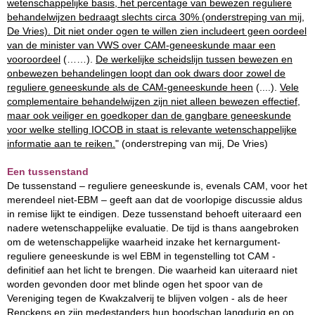
wetenschappelijke basis, het percentage van bewezen reguliere
behandelwijzen bedraagt slechts circa 30% (onderstreping van mij,
De Vries). Dit niet onder ogen te willen zien includeert geen oordeel
van de minister van VWS over CAM-geneeskunde maar een
vooroordeel
(……).
De werkelijke scheidslijn tussen bewezen en
onbewezen behandelingen loopt dan ook dwars door zowel de
reguliere geneeskunde als de CAM-geneeskunde heen
(....).
Vele
complementaire behandelwijzen zijn niet alleen bewezen effectief,
maar ook veiliger en goedkoper dan de gangbare geneeskunde
voor welke stelling IOCOB in staat is relevante wetenschappelijke
informatie aan te reiken.
" (onderstreping van mij, De Vries)
Een tussenstand
De tussenstand – reguliere geneeskunde is, evenals CAM, voor het
merendeel niet-EBM – geeft aan dat de voorlopige discussie aldus
in remise lijkt te eindigen. Deze tussenstand behoeft uiteraard een
nadere wetenschappelijke evaluatie. De tijd is thans aangebroken
om de wetenschappelijke waarheid inzake het kernargument-
reguliere geneeskunde is wel EBM in tegenstelling tot CAM -
definitief aan het licht te brengen. Die waarheid kan uiteraard niet
worden gevonden door met blinde ogen het spoor van de
Vereniging tegen de Kwakzalverij te blijven volgen - als de heer
Renckens en zijn medestanders hun boodschap langdurig en op