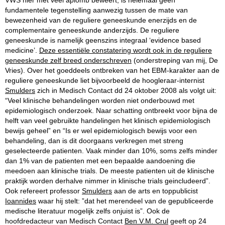
VWS hier met veel aplomb beweert, is helemaal geen
fundamentele tegenstelling aanwezig tussen de mate van
bewezenheid van de reguliere geneeskunde enerzijds en de
complementaire geneeskunde anderzijds. De reguliere
geneeskunde is namelijk geenszins integraal ‘evidence based
medicine’.
Deze essentiële constatering wordt ook in de reguliere
geneeskunde zelf breed onderschreven
(onderstreping van mij, De
Vries). Over het goeddeels ontbreken van het EBM-karakter aan de
reguliere geneeskunde liet bijvoorbeeld de hoogleraar-internist
Smulders
zich in Medisch Contact dd 24 oktober 2008 als volgt uit:
“Veel klinische behandelingen worden niet onderbouwd met
epidemiologisch onderzoek. Naar schatting ontbreekt voor bijna de
helft van veel gebruikte handelingen het klinisch epidemiologisch
bewijs geheel” en “Is er wel epidemiologisch bewijs voor een
behandeling, dan is dit doorgaans verkregen met streng
geselecteerde patienten. Vaak minder dan 10%, soms zelfs minder
dan 1% van de patienten met een bepaalde aandoening die
meedoen aan klinische trials. De meeste patienten uit de klinische
praktijk worden derhalve nimmer in klinische trials geincludeerd”.
Ook refereert professor
Smulders
aan de arts en toppublicist
Ioannides
waar hij stelt: ”dat het merendeel van de gepubliceerde
medische literatuur mogelijk zelfs onjuist is”. Ook de
hoofdredacteur van Medisch Contact
Ben V.M. Crul
geeft op 24