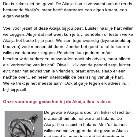
Dat is zeker niet het geval. De Akaija-Iloa is verwacht aan de reeds
bestaande Akaija's, maar heeft daarnaast een eigen kracht, een
eigen waarde.
Voel voor jezelf of deze Akaija bij jou past. Luister naar je hart willen
we zeggen. Als je dat niet weet kun je b.v. pendelen of testen welke
Akaija het beste bij je past. We zien tegenwoordig (bijvoorbeeld op
beurzen) veel mensen dit doen. Zonder het goed- of af te keuren
willen we daarover zeggen: Pendelen kun je doen, máár...
beschouw de verkregen antwoorden nooit als advies, maar alleen
als 'verbreding van inzicht'. Ofwel... kijk wat de pendel zegt, luister
ev.t. naar het advies van je vrienden, praat erover, slaap er een
nachtje over... en neem uiteindelijk de beslissing vanuit je hart.
Welke trekt je het meeste aan? Ook al ga je tegen elk advies in...
blijf bij jezelf.
Onze voorlopige gedachte bij de Akaija-Iloa is deze:
De gewone Akaija is door z'n links- of rechts-
draaiendheid als het ware uit balans. De
Akaija-Iloa is juist in balans. Met 'uit balans'
willen we niet zeggen dat de gewone Akaija
niet goed is, maar juist dat hij daardoor in