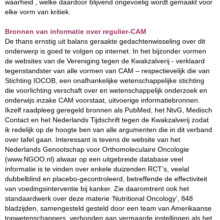
waarheid , welke daardoor blijvend ongevoelig wordt gemaakt voor
elke vorm van kritiek.
Bronnen van informatie over regulier-CAM
De thans ernstig uit balans geraakte gedachtenwisseling over dit
onderwerp is goed te volgen op internet. In het bijzonder vormen
de websites van de Vereniging tegen de Kwakzalverij - verklaard
tegenstandster van alle vormen van CAM – respectievelijk die van
Stichting IOCOB, een onafhankelijke wetenschappelijke stichting
die voorlichting verschaft over en wetenschappelijk onderzoek en
onderwijs inzake CAM voorstaat, uitvoerige informatiebronnen.
Ikzelf raadpleeg geregeld bronnen als PubMed, het NtvG, Medisch
Contact en het Nederlands Tijdschrift tegen de Kwakzalverij zodat
ik redelijk op de hoogte ben van alle argumenten die in dit verband
over tafel gaan. Interessant is tevens de website van het
Nederlands Genootschap voor Orthomoleculaire Oncologie
(www.NGOO.nl) alwaar op een uitgebreide database veel
informatie is te vinden over enkele duizenden RCT’s, veelal
dubbelblind en placebo-gecontroleerd, betreffende de effectiviteit
van voedingsinterventie bij kanker. Zie daaromtrent ook het
standaardwerk over deze materie ‘Nutritional Oncology’, 848
bladzijden, samengesteld gesteld door een team van Amerikaanse
topwetenschappers, verbonden aan vermaarde instellingen als het