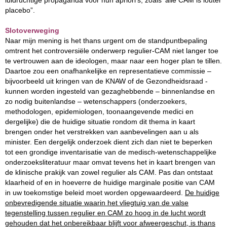
luidruchtige propaganda voor hun apriori’s, zoals ‘alle CAM is louter
placebo”.
Slotoverweging
Naar mijn mening is het thans urgent om de standpuntbepaling
omtrent het controversiële onderwerp regulier-CAM niet langer toe
te vertrouwen aan de ideologen, maar naar een hoger plan te tillen.
Daartoe zou een onafhankelijke en representatieve commissie –
bijvoorbeeld uit kringen van de KNAW of de Gezondheidsraad -
kunnen worden ingesteld van gezaghebbende – binnenlandse en
zo nodig buitenlandse – wetenschappers (onderzoekers,
methodologen, epidemiologen, toonaangevende medici en
dergelijke) die de huidige situatie rondom dit thema in kaart
brengen onder het verstrekken van aanbevelingen aan u als
minister. Een dergelijk onderzoek dient zich dan niet te beperken
tot een grondige inventarisatie van de medisch-wetenschappelijke
onderzoeksliteratuur maar omvat tevens het in kaart brengen van
de klinische prakijk van zowel regulier als CAM. Pas dan ontstaat
klaarheid of en in hoeverre de huidige marginale positie van CAM
in uw toekomstige beleid moet worden opgewaardeerd.
De huidige
onbevredigende situatie waarin het vliegtuig van de valse
tegenstelling tussen regulier en CAM zo hoog in de lucht wordt
gehouden dat het onbereikbaar blijft voor afweergeschut, is thans