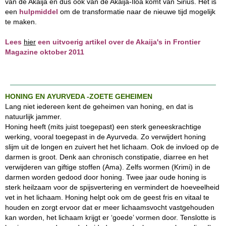
van de Akaija en dus ook van de Akaija-Iloa komt van Sirius. Het is
een
hulpmiddel
om de transformatie naar de nieuwe tijd mogelijk
te maken.
Lees
hier
een uitvoerig artikel over de Akaija's in Frontier
Magazine oktober 2011
HONING EN AYURVEDA -ZOETE GEHEIMEN
Lang niet iedereen kent de geheimen van honing, en dat is
natuurlijk jammer.
Honing heeft (mits juist toegepast) een sterk geneeskrachtige
werking, vooral toegepast in de Ayurveda. Zo verwijdert honing
slijm uit de longen en zuivert het het lichaam. Ook de invloed op de
darmen is groot. Denk aan chronisch constipatie, diarree en het
verwijderen van giftige stoffen (Ama). Zelfs wormen (Krimi) in de
darmen worden gedood door honing. Twee jaar oude honing is
sterk heilzaam voor de spijsvertering en vermindert de hoeveelheid
vet in het lichaam. Honing helpt ook om de geest fris en vitaal te
houden en zorgt ervoor dat er meer lichaamsvocht vastgehouden
kan worden, het lichaam krijgt er ‘goede’ vormen door. Tenslotte is