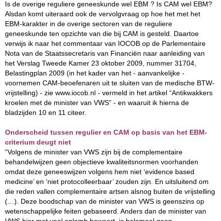
Is de overige reguliere geneeskunde wel EBM ? Is CAM wel EBM?
Alsdan komt uiteraard ook de vervolgvraag op hoe het met het
EBM-karakter in de overige sectoren van de reguliere
geneeskunde ten opzichte van die bij CAM is gesteld. Daartoe
verwijs ik naar het commentaar van IOCOB op de Parlementaire
Nota van de Staatssecretaris van Financiën naar aanleiding van
het Verslag Tweede Kamer 23 oktober 2009, nummer 31704,
Belastingplan 2009 (in het kader van het - aanvankelijke -
voornemen CAM-beoefenaren uit te sluiten van de medische BTW-
vrijstelling) - zie www.iocob.nl - vermeld in het artikel “Antikwakkers
kroelen met de minister van VWS” - en waaruit ik hierna de
bladzijden 10 en 11 citeer.
Onderscheid tussen regulier en CAM op basis van het EBM-
criterium deugt niet
“Volgens de minister van VWS zijn bij de complementaire
behandelwijzen geen objectieve kwaliteitsnormen voorhanden
omdat deze geneeswijzen volgens hem niet ‘evidence based
medicine’ en ‘niet protocolleerbaar’ zouden zijn. En uitsluitend om
die reden vallen complementaire artsen alsnog buiten de vrijstelling
(…). Deze boodschap van de minister van VWS is geenszins op
wetenschappelijke feiten gebaseerd. Anders dan de minister van