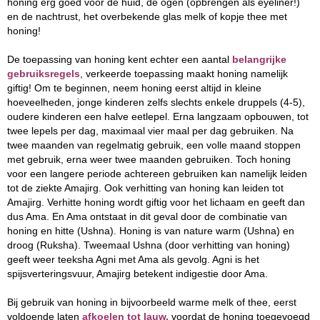
honing erg goed voor de huid, de ogen (opbrengen als eyeliner!)
en de nachtrust, het overbekende glas melk of kopje thee met
honing!
De toepassing van honing kent echter een aantal
belangrijke
gebruiksregels
, verkeerde toepassing maakt honing namelijk
giftig! Om te beginnen, neem honing eerst altijd in kleine
hoeveelheden, jonge kinderen zelfs slechts enkele druppels (4-5),
oudere kinderen een halve eetlepel. Erna langzaam opbouwen, tot
twee lepels per dag, maximaal vier maal per dag gebruiken. Na
twee maanden van regelmatig gebruik, een volle maand stoppen
met gebruik, erna weer twee maanden gebruiken. Toch honing
voor een langere periode achtereen gebruiken kan namelijk leiden
tot de ziekte Amajirg. Ook verhitting van honing kan leiden tot
Amajirg. Verhitte honing wordt giftig voor het lichaam en geeft dan
dus Ama. En Ama ontstaat in dit geval door de combinatie van
honing en hitte (Ushna). Honing is van nature warm (Ushna) en
droog (Ruksha). Tweemaal Ushna (door verhitting van honing)
geeft weer teeksha Agni met Ama als gevolg. Agni is het
spijsverteringsvuur, Amajirg betekent indigestie door Ama.
Bij gebruik van honing in bijvoorbeeld warme melk of thee, eerst
voldoende laten
afkoelen tot lauw,
voordat de honing toegevoegd