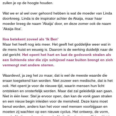
zullen je op de hoogte houden.
Wat we er al wel over gehoord hebben is wat de moeder van Linda
doorkreeg. Linda is de inspirator achter de Akaija, maar haar
moeder kreeg de naam 'Akaija' door, en deze zomer ook de naam
'Akaija-Iloa'.
Iloa betekent zoveel als ‘Ik Ben'
Maar het heeft nog iets meer. Het geeft het goddelijke weer wat in
de mens huist en eeuwig is. Daarom is de werking duidelijk naar de
ziel gericht.
Het opent het hart en laat de godsvonk stralen als
een lichtende ster die zijn schijnsel naar buiten brengt en zich
vermengt met andere sterren.
Waardevol, ja zeg het zo maar, dat is wel de meeste waarde die
eraan toegekend kan worden. Niet zozeer een medische, dat is het
ook. Het opent je voor de nieuwe tijd, waarin mensen hun licht
ontsteken en onsterfelijk worden. Maar dat zal geleidelijk aan gaan.
Niet in één keer. Stel je ervoor open, dan kan de vonk gaan stralen
en een nieuw begin inleiden voor de mensheid. Deze kans moet
benut worden, anders kan het voor veel mensen voorbijgaan en
moeten zij wachten op een nieuwe cyclus. Het ontwerp, de vorm,