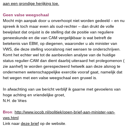
aan een grondige herijking toe.
Geen valse weegschaal
Mocht mijn aanpak door u onverhoopt niet worden gedeeld – en nu
spreek ik toch maar even als oud-rechter – dan drukt de volle
bewijslast dat onjuist is de stelling dat de positie van reguliere
geneeskunde en die van CAM vergelijkbaar is wat betreft de
betekenis van EBM, op diegenen, waaronder u als minister van
VWS, die deze stelling vooralsnog niet wensen te onderschrijven.
Komt het echter wel tot de aanbevolen analyse van de huidige
status regulier-CAM dan dient daarbij uiteraard het prolegomenon (
zie aanhef) te worden gerespecteerd hetwelk aan deze alsnog te
ondernemen wetenschappelijke exercitie vooraf gaat, namelijk dat
het wegen met een valse weegschaal een gruwel is.
In afwachting van uw bericht verblijf ik gaarne met gevoelens van
hoge achting en vriendelijke groet,
N.H. de Vries
Bron
:
http://www.iocob.nl/politiek/open-brief-aan-minister-van-
vws.html
Link naar
deze brief
op de website.