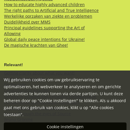
How to educate highly advanced children
The right paths to Artificial and True Intelligence
Werkelijke oorzaken van ziekte en problemen
Duidelijkheid over MMS
Principal guidelines supporting the Art of
Allowing
Global daily peace intentions for Ukraine!
De magische krachten van Ghee!
Relevant!
Getting clarity about what you want!
Niets is ongeneeslijk
Wij gebruiken cookies om uw gebruikservaring te
De Formule
optimaliseren, het webverkeer te analyseren en om gerichte
Genezingsvoorwaarden
advertenties te kunnen tonen via derde partijen. U kunt deze
Genees je lichaam met cellulaire communicatie
beheren door op "Cookie instellingen" te klikken. Als u akkoord
Fundamental manifestation conditions
gaat met ons gebruik van cookies, klikt u op "Alle cookies
De 3 meest belangrijke vragen!
Seeing through the eyes of Source
toestaan".
Bruno Gröning
Cookie instellingen