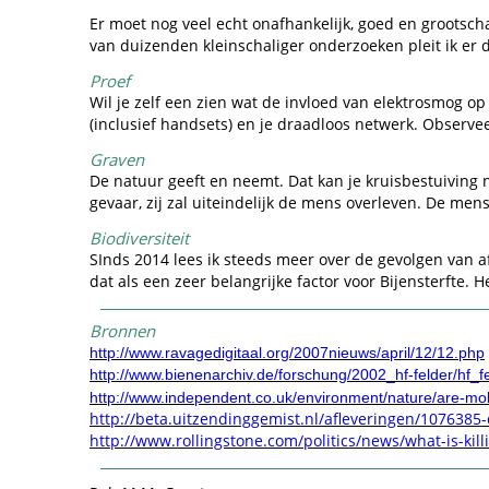
Er moet nog veel echt onafhankelijk, goed en grootsc
van duizenden kleinschaliger onderzoeken pleit ik er d
Proef
Wil je zelf een zien wat de invloed van elektrosmog op
(inclusief handsets) en je draadloos netwerk. Observe
Graven
De natuur geeft en neemt. Dat kan je kruisbestuiving 
gevaar, zij zal uiteindelijk de mens overleven. De mens
Biodiversiteit
SInds 2014 lees ik steeds meer over de gevolgen van 
dat als een zeer belangrijke factor voor Bijensterfte. 
Bronnen
http://www.ravagedigitaal.org/2007nieuws/april/12/12.php
http://www.bienenarchiv.de/forschung/2002_hf-felder/hf_f
http://www.independent.co.uk/environment/nature/are-mo
http://beta.uitzendinggemist.nl/afleveringen/107638
http://www.rollingstone.com/politics/news/what-is-k