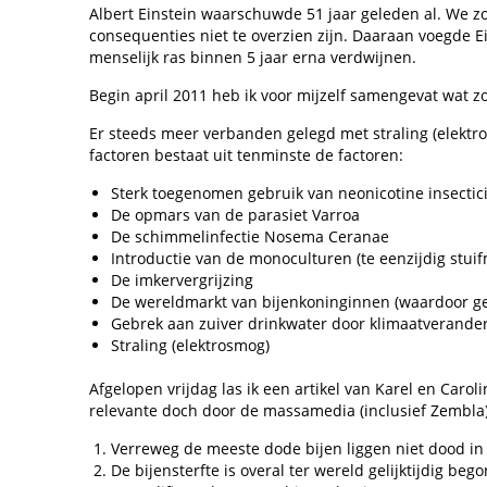
Albert Einstein waarschuwde 51 jaar geleden al. We 
consequenties niet te overzien zijn. Daaraan voegde Ein
menselijk ras binnen 5 jaar erna verdwijnen.
Begin april 2011 heb ik voor mijzelf samengevat wat z
Er steeds meer verbanden gelegd met straling (elektros
factoren bestaat uit tenminste de factoren:
Sterk toegenomen gebruik van neonicotine insectic
De opmars van de parasiet Varroa
De schimmelinfectie Nosema Ceranae
Introductie van de monoculturen (te eenzijdig stu
De imkervergrijzing
De wereldmarkt van bijenkoninginnen (waardoor ge
Gebrek aan zuiver drinkwater door klimaatverander
Straling (elektrosmog)
Afgelopen vrijdag las ik een artikel van Karel en Caro
relevante doch door de massamedia (inclusief Zembla) 
Verreweg de meeste dode bijen liggen niet dood in 
De bijensterfte is overal ter wereld gelijktijdig be