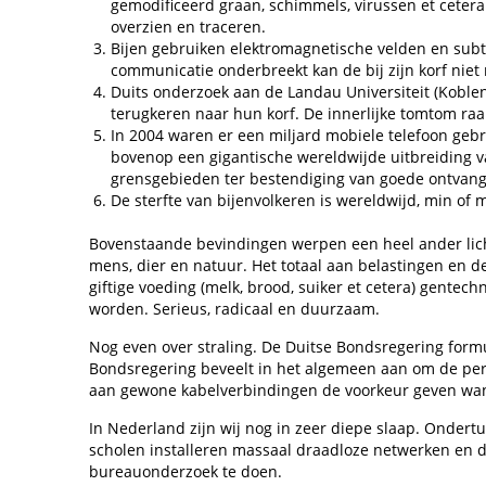
gemodificeerd graan, schimmels, virussen et cetera
overzien en traceren.
Bijen gebruiken elektromagnetische velden en subti
communicatie onderbreekt kan de bij zijn korf niet 
Duits onderzoek aan de Landau Universiteit (Koblen
terugkeren naar hun korf. De innerlijke tomtom raakt
In 2004 waren er een miljard mobiele telefoon gebr
bovenop een gigantische wereldwijde uitbreiding 
grensgebieden ter bestendiging van goede ontvan
De sterfte van bijenvolkeren is wereldwijd, min o
Bovenstaande bevindingen werpen een heel ander licht 
mens, dier en natuur. Het totaal aan belastingen en de
giftige voeding (melk, brood, suiker et cetera) gentec
worden. Serieus, radicaal en duurzaam.
Nog even over straling. De Duitse Bondsregering form
Bondsregering beveelt in het algemeen aan om de perso
aan gewone kabelverbindingen de voorkeur geven wann
In Nederland zijn wij nog in zeer diepe slaap. Onder
scholen installeren massaal draadloze netwerken en d
bureauonderzoek te doen.