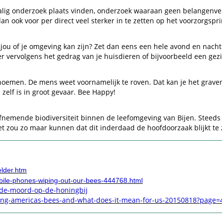
halig onderzoek plaats vinden, onderzoek waaraan geen belangenver
an ook voor per direct veel sterker in te zetten op het voorzorgspri
 jou of je omgeving kan zijn? Zet dan eens een hele avond en nacht
er vervolgens het gedrag van je huisdieren of bijvoorbeeld een gezi
noemen. De mens weet voornamelijk te roven. Dat kan je het graven
 zelf is in groot gevaar. Bee Happy!
afnemende biodiversiteit binnen de leefomgeving van Bijen. Steed
Het zou zo maar kunnen dat dit inderdaad de hoofdoorzaak blijkt te 
elder.htm
bile-phones-wiping-out-our-bees-444768.html
5-de-moord-op-de-honingbij
illing-americas-bees-and-what-does-it-mean-for-us-20150818?page=