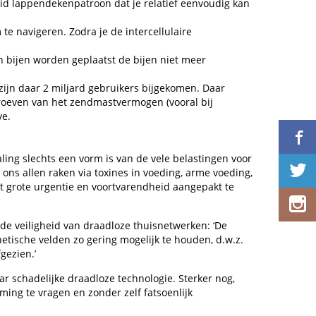
eid lappendekenpatroon dat je relatief eenvoudig kan
e navigeren. Zodra je de intercellulaire
n bijen worden geplaatst de bijen niet meer
zijn daar 2 miljard gebruikers bijgekomen. Daar
roeven van het zendmastvermogen (vooral bij
ve.
ling slechts een vorm is van de vele belastingen voor
ons allen raken via toxines in voeding, arme voeding,
met grote urgentie en voortvarendheid aangepakt te
e veiligheid van draadloze thuisnetwerken: ‘De
etische velden zo gering mogelijk te houden, d.w.z.
gezien.’
r schadelijke draadloze technologie. Sterker nog,
ing te vragen en zonder zelf fatsoenlijk