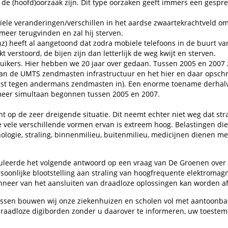
 de (hoofd)oorzaak zijn. Dit type oorzaken geeft immers een gespr
ele veranderingen/verschillen in het aardse zwaartekrachtveld om t
meer terugvinden en zal hij sterven.
z) heeft al aangetoond dat zodra mobiele telefoons in de buurt va
 verstoord, de bijen zijn dan letterlijk de weg kwijt en sterven.
uikers. Hier hebben we 20 jaar over gedaan. Tussen 2005 en 2007 
van de UMTS zendmasten infrastructuur en het hier en daar opsch
gst tegen andermans zendmasten in). Een enorme toename derhal
f meer simultaan begonnen tussen 2005 en 2007.
op de zeer dreigende situatie. Dit neemt echter niet weg dat stra
 vele verschillende vormen ervan is extreem hoog. Belastingen die 
hnologie, straling, binnenmilieu, buitenmilieu, medicijnen dienen 
uleerde het volgende antwoord op een vraag van De Groenen over d
onlijke blootstelling aan straling van hoogfrequente elektromagn
eer van het aansluiten van draadloze oplossingen kan worden af
tussen bouwen wij onze ziekenhuizen en scholen vol met aantoonbaa
raadloze digiborden zonder u daarover te informeren, uw toestemm