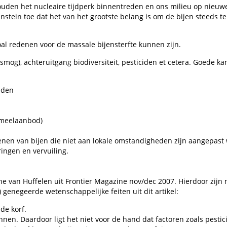
zouden het nucleaire tijdperk binnentreden en ons milieu op nie
stein toe dat het van het grootste belang is om de bijen steeds te b
oal redenen voor de massale bijensterfte kunnen zijn.
mog), achteruitgang biodiversiteit, pesticiden et cetera. Goede kan
iden
ifmeelaanbod)
nen van bijen die niet aan lokale omstandigheden zijn aangepast
ingen en vervuiling.
line van Huffelen uit Frontier Magazine nov/dec 2007. Hierdoor zij
genegeerde wetenschappelijke feiten uit dit artikel:
de korf.
gonnen. Daardoor ligt het niet voor de hand dat factoren zoals pestic