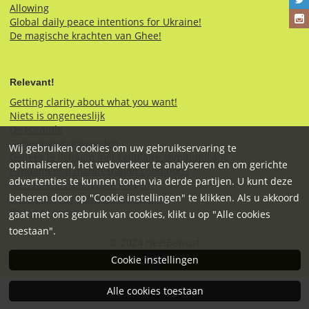
Allowing
Global daily peace intentions for Ukraine!
De magische krachten van Ghee!
Relevant!
Getting clarity about what you want!
Niets is ongeneeslijk
De Formule
Genezingsvoorwaarden
Wij gebruiken cookies om uw gebruikservaring te
Genees je lichaam met cellulaire communicatie
optimaliseren, het webverkeer te analyseren en om gerichte
Fundamental manifestation conditions
advertenties te kunnen tonen via derde partijen. U kunt deze
De 3 meest belangrijke vragen!
beheren door op "Cookie instellingen" te klikken. Als u akkoord
Seeing through the eyes of Source
Bruno Gröning
gaat met ons gebruik van cookies, klikt u op "Alle cookies
toestaan".
© 2024 HeelBewust
Cookie instellingen
Alle cookies toestaan