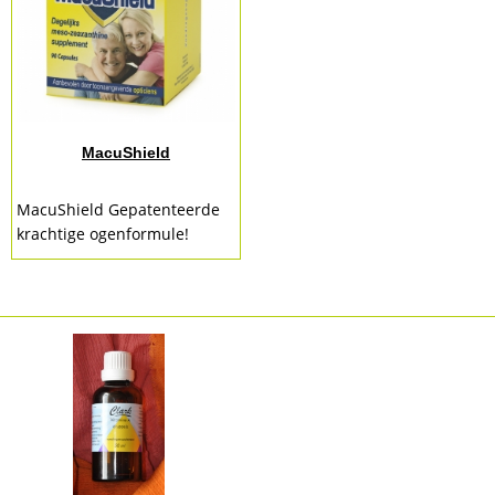
MacuShield
MacuShield Gepatenteerde
krachtige ogenformule!
MacuShield is een unieke,
zeer krachtige ogenformule
met meso-zeaxanthine,
luteïne en...