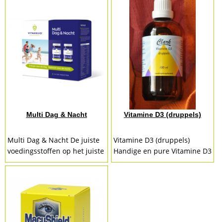
Multi Dag & Nacht
Vitamine D3 (druppels)
Multi Dag & Nacht De juiste
Vitamine D3 (druppels)
voedingsstoffen op het juiste
Handige en pure Vitamine D3
moment, dag & nacht!
druppels voor optimale
Vitakruid heeft een multi
opneembaarheid! Vitamine D
vitaminen- en
is een onmisbare vitamine.
mineralenformule...
Het is van...