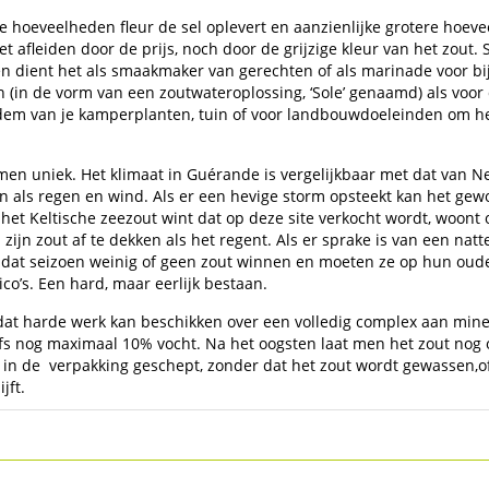
 hoeveelheden fleur de sel oplevert en aanzienlijke grotere hoeveel
t afleiden door de prijs, noch door de grijzige kleur van het zout. 
 dient het als smaakmaker van gerechten of als marinade voor bijv
in de vorm van een zoutwateroplossing, ‘Sole’ genaamd) als voor d
odem van je kamperplanten, tuin of voor landbouwdoeleinden om het 
en uniek. Het klimaat in Guérande is vergelijkbaar met dat van 
ls regen en wind. Als er een hevige storm opsteekt kan het gewo
 het Keltische zeezout wint dat op deze site verkocht wordt, woon
zijn zout af te dekken als het regent. Als er sprake is van een nat
s dat seizoen weinig of geen zout winnen en moeten ze op hun oude
co’s. Een hard, maar eerlijk bestaan.
 dat harde werk kan beschikken over een volledig complex aan min
fs nog maximaal 10% vocht. Na het oogsten laat men het zout nog o
s in de verpakking geschept, zonder dat het zout wordt gewassen,of
jft.