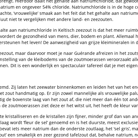
rengt. Hierdoor daalt het gehalte aan natriumchloride, dat gewoon
trium en ongeveer 54% chloride. Natriumchloride is in de hoge co
zachte, ‘vrouwelijke’ smaak aan het feit dat het gehalte aan natriu
ut niet te vergelijken met andere land- en zeezouten.
alte aan natriumchloride in Keltisch zeezout is dat het meer rui
bevordert de gezondheid van mens, dier, bodem en plant. Allemaal
teunen het leven! De aanwezigheid van grijze kleimineralen in de 
ezout, maar daarvoor moet je naar Guérande afreizen in het zoutse
stelling van de kleibodems van de zoutmoerassen veroorzaakt all
nen. Dit is een wonderlijk en spectaculair tafereel dat je met eig
md. Zij laten het zeewater binnenkomen en leiden het van het en
t zout handmatig op. Er zijn zowel mannelijke als vrouwelijke pal
tig de bovenste laag van het zout af, die niet meer dan één tot an
de zoutmoerassen ziet deze er het witst uit, het heeft de kleur va
 kristalliseren en de kristallen zijn fijner, minder grof dan van 
tlaag wordt ‘fleur de sel’ genoemd en is het duurste, meest exclusi
el bevat iets meer natrium dan de onderste zoutlaag, het ‘sel gris’, 
zout’ een smakelijk en zeer gezond tafelzout dat, behalve natrium,