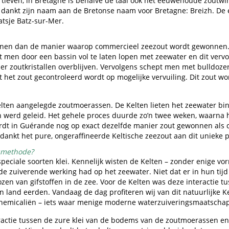
ortleven, in Bretagne is behalve de taal ook het eeuwenoude zout
, dankt zijn naam aan de Bretonse naam voor Bretagne: Breizh. De e
aatsje Batz-sur-Mer.
nnen dan de manier waarop commercieel zeezout wordt gewonnen.
t men door een bassin vol te laten lopen met zeewater en dit vervo
er zoutkristallen overblijven. Vervolgens schept men met bulldoze
t het zout gecontroleerd wordt op mogelijke vervuiling. Dit zout 
elten aangelegde zoutmoerassen. De Kelten lieten het zeewater bi
 werd geleid. Het gehele proces duurde zo’n twee weken, waarna h
t in Guérande nog op exact dezelfde manier zout gewonnen als d
 dankt het pure, ongeraffineerde Keltische zeezout aan dit unieke 
gsmethode?
ciale soorten klei. Kennelijk wisten de Kelten – zonder enige vo
de zuiverende werking had op het zeewater. Niet dat er in hun tij
zen van gifstoffen in de zee. Voor de Kelten was deze interactie t
n land eerden. Vandaag de dag profiteren wij van dit natuurlijke Ke
hemicaliën – iets waar menige moderne waterzuiveringsmaatschapp
actie tussen de zure klei van de bodems van de zoutmoerassen en 