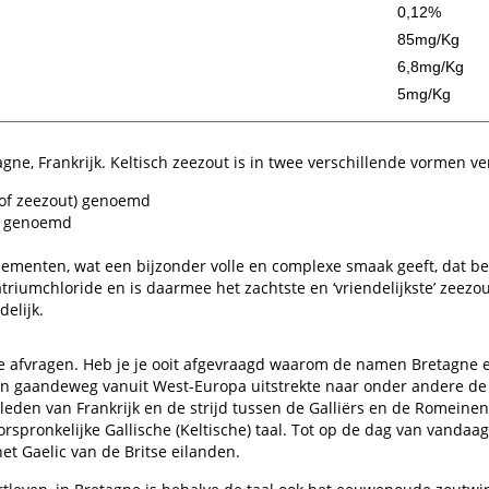
0,12%
85mg/Kg
6,8mg/Kg
5mg/Kg
gne, Frankrijk. Keltisch zeezout is in twee verschillende vormen ve
 (grof zeezout) genoemd
ut) genoemd
ementen, wat een bijzonder volle en complexe smaak geeft, dat beha
atriumchloride en is daarmee het zachtste en ‘vriendelijkste’ zeez
elijk.
e je afvragen. Heb je je ooit afgevraagd waarom de namen Bretagne e
gen gaandeweg vanuit West-Europa uitstrekte naar onder andere de B
rleden van Frankrijk en de strijd tussen de Galliërs en de Romeinen
rspronkelijke Gallische (Keltische) taal. Tot op de dag van vandaa
 Gaelic van de Britse eilanden.