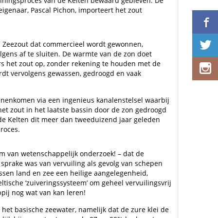
winningsproces van de Kelten bewaard gebleven. De
igenaar, Pascal Pichon, importeert het zout
 Zeezout dat commercieel wordt gewonnen,
lgens af te sluiten. De warmte van de zon doet
rs het zout op, zonder rekening te houden met de
wordt vervolgens gewassen, gedroogd en vaak
nnenkomen via een ingenieus kanalenstelsel waarbij
et zout in het laatste bassin door de zon gedroogd
e Kelten dit meer dan tweeduizend jaar geleden
proces.
rm van wetenschappelijk onderzoek! – dat de
d sprake was van vervuiling als gevolg van schepen
ussen land en zee een heilige aangelegenheid,
ltische ‘zuiveringssysteem’ om geheel vervuilingsvrij
ij nog wat van kan leren!
het basische zeewater, namelijk dat de zure klei de