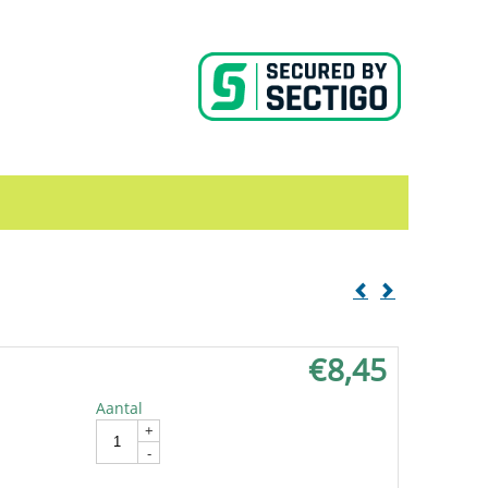
€
8,45
Aantal
In winkelwagen
+
-