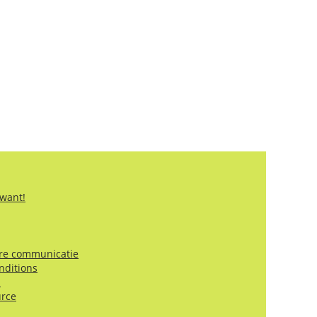
 want!
ire communicatie
nditions
!
urce