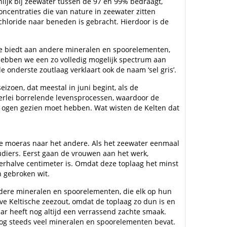
lijk bij zeewater tussen de 97 en 99% bedraagt,
ncentraties die van nature in zeewater zitten
mchloride naar beneden is gebracht. Hierdoor is de
mte biedt aan andere mineralen en spoorelementen,
 hebben we een zo volledig mogelijk spectrum aan
onderste zoutlaag verklaart ook de naam ‘sel gris’.
izoen, dat meestal in juni begint, als de
erlei borrelende levensprocessen, waardoor de
en ogen gezien moet hebben. Wat wisten de Kelten dat
e moeras naar het andere. Als het zeewater eenmaal
udiers. Eerst gaan de vrouwen aan het werk,
derhalve centimeter is. Omdat deze toplaag het minst
n gebroken wit.
andere mineralen en spoorelementen, die elk op hun
eve Keltische zeezout, omdat de toplaag zo dun is en
maar heeft nog altijd een verrassend zachte smaak.
 nog steeds veel mineralen en spoorelementen bevat.