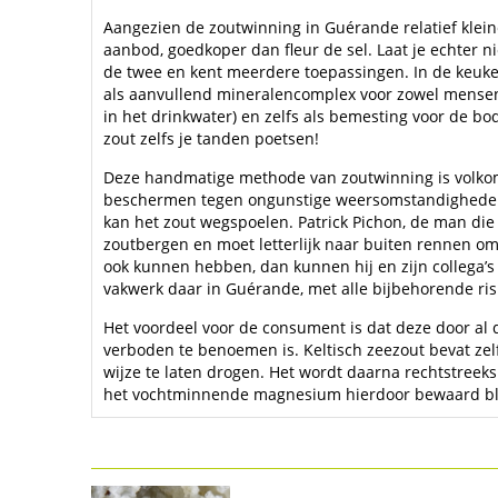
Aangezien de zoutwinning in Guérande relatief kleine
aanbod, goedkoper dan fleur de sel. Laat je echter nie
de twee en kent meerdere toepassingen. In de keuken
als aanvullend mineralencomplex voor zowel mensen (
in het drinkwater) en zelfs als bemesting voor de b
zout zelfs je tanden poetsen!
Deze handmatige methode van zoutwinning is volkom
beschermen tegen ongunstige weersomstandigheden a
kan het zout wegspoelen. Patrick Pichon, de man die
zoutbergen en moet letterlijk naar buiten rennen om 
ook kunnen hebben, dan kunnen hij en zijn collega’
vakwerk daar in Guérande, met alle bijbehorende risi
Het voordeel voor de consument is dat deze door al
verboden te benoemen is. Keltisch zeezout bevat zel
wijze te laten drogen. Het wordt daarna rechtstreek
het vochtminnende magnesium hierdoor bewaard bli