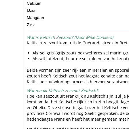
Calcium
IJzer
Mangaan
Zink
Wat is Keltisch Zeezout? (Door Mike Donkers)
Keltisch zeezout komt uit de Guérandestreek in Breta
Als ‘sel gris’ (grijs zout), ook wel ‘gros sel marin’
Als wit tafelzout, ‘fleur de sel’ (bloem van het zo
Beide vormen zijn zeer rijk aan mineralen en spoorel
zouten heeft Keltisch zout het laagste gehalte aan n
Keltische zoutwinningsproces is hiervoor verantwoord
Wat maakt Keltisch zeezout Keltisch?
Hoe kan zeezout uit Frankrijk nu Keltisch zijn, zul j
komt omdat het Keltische rijk zich in zijn hoogtijda
en Obelix. Deze stripserie gaat over het Keltische ve
provincie Cornwall wordt nog Gaelic gesproken, de oo
hedendaagse Frans en heeft het meer gemeen met het