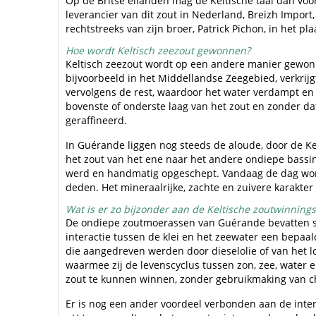
Op de Britse eilanden mag de Keltische taal dan vo
leverancier van dit zout in Nederland, Breizh Import
rechtstreeks van zijn broer, Patrick Pichon, in het pl
Hoe wordt Keltisch zeezout gewonnen?
Keltisch zeezout wordt op een andere manier gewo
bijvoorbeeld in het Middellandse Zeegebied, verkrijg
vervolgens de rest, waardoor het water verdampt en 
bovenste of onderste laag van het zout en zonder da
geraffineerd.
In Guérande liggen nog steeds de aloude, door de K
het zout van het ene naar het andere ondiepe bassin
werd en handmatig opgeschept. Vandaag de dag word
deden. Het mineraalrijke, zachte en zuivere karakter
Wat is er zo bijzonder aan de Keltische zoutwinnin
De ondiepe zoutmoerassen van Guérande bevatten spe
interactie tussen de klei en het zeewater een bepaal
die aangedreven werden door dieselolie of van het lo
waarmee zij de levenscyclus tussen zon, zee, water e
zout te kunnen winnen, zonder gebruikmaking van c
Er is nog een ander voordeel verbonden aan de inter