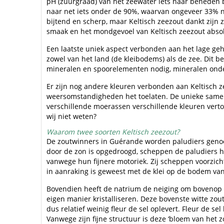
pH (zuurgraad) van het zeewater iets naar beneden b
naar net iets onder de 90%, waarvan ongeveer 33% na
bijtend en scherp, maar Keltisch zeezout dankt zijn 
smaak en het mondgevoel van Keltisch zeezout absolu
Een laatste uniek aspect verbonden aan het lage geh
zowel van het land (de kleibodems) als de zee. Dit 
mineralen en spoorelementen nodig, mineralen onders
Er zijn nog andere kleuren verbonden aan Keltisch ze
weersomstandigheden het toelaten. De unieke samen
verschillende moerassen verschillende kleuren verto
wij niet weten?
Waarom twee soorten Keltisch zeezout?
De zoutwinners in Guérande worden paludiers genoe
door de zon is opgedroogd, scheppen de paludiers he
vanwege hun fijnere motoriek. Zij scheppen voorzich
in aanraking is geweest met de klei op de bodem van 
Bovendien heeft de natrium de neiging om bovenop te
eigen manier kristalliseren. Deze bovenste witte zou
dus relatief weinig fleur de sel oplevert. Fleur de s
Vanwege zijn fijne structuur is deze ‘bloem van het 