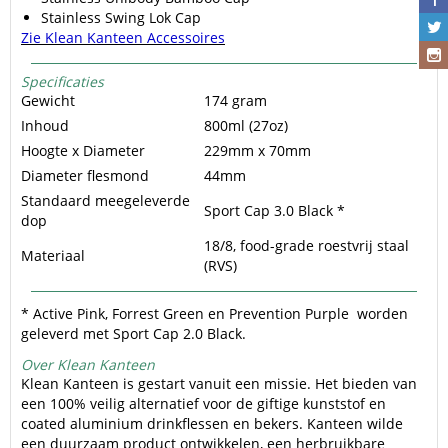
Stainless Swing Lok Cap
Zie Klean Kanteen Accessoires
Specificaties
Gewicht
174 gram
Inhoud
800ml (27oz)
Hoogte x Diameter
229mm x 70mm
Diameter flesmond
44mm
Standaard meegeleverde
Sport Cap 3.0 Black *
dop
18/8, food-grade roestvrij staal
Materiaal
(RVS)
* Active Pink, Forrest Green en Prevention Purple worden
geleverd met Sport Cap 2.0 Black.
Over Klean Kanteen
Klean Kanteen is gestart vanuit een missie. Het bieden van
een 100% veilig alternatief voor de giftige kunststof en
coated aluminium drinkflessen en bekers. Kanteen wilde
een duurzaam product ontwikkelen, een herbruikbare