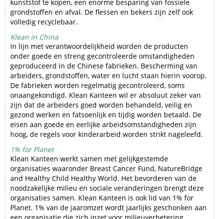
kunststof te kopen, een enorme besparing van fossiele
grondstoffen en afval. De flessen en bekers zijn zelf ook
volledig recyclebaar.
Klean in China
In lijn met verantwoordelijkheid worden de producten
onder goede en streng gecontroleerde omstandigheden
geproduceerd in de Chinese fabrieken. Bescherming van
arbeiders, grondstoffen, water en lucht staan hierin voorop.
De fabrieken worden regelmatig gecontroleerd, soms
onaangekondigd. Klean Kanteen wil er absoluut zeker van
zijn dat de arbeiders goed worden behandeld, veilig en
gezond werken en fatsoenlijk en tijdig worden betaald. De
eisen aan goede en eerlijke arbeidsomstandigheden zijn
hoog, de regels voor kinderarbeid worden strikt nageleefd.
1% for Planet
Klean Kanteen werkt samen met gelijkgestemde
organisaties waaronder Breast Cancer Fund, NatureBridge
and Healthy Child Healthy World. Het bevorderen van de
noodzakelijke milieu en sociale veranderingen brengt deze
organisaties samen. Klean Kanteen is ook lid van 1% for
Planet. 1% van de jaaromzet wordt jaarlijks geschonken aan
een organisatie die zich inzet voor milieuverbetering.