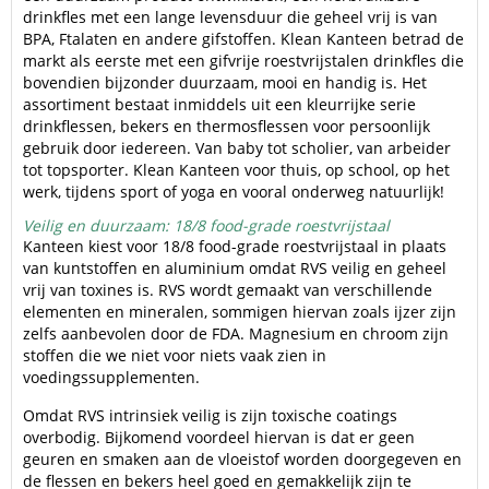
drinkfles met een lange levensduur die geheel vrij is van
BPA, Ftalaten en andere gifstoffen. Klean Kanteen betrad de
markt als eerste met een gifvrije roestvrijstalen drinkfles die
bovendien bijzonder duurzaam, mooi en handig is. Het
assortiment bestaat inmiddels uit een kleurrijke serie
drinkflessen, bekers en thermosflessen voor persoonlijk
gebruik door iedereen. Van baby tot scholier, van arbeider
tot topsporter. Klean Kanteen voor thuis, op school, op het
werk, tijdens sport of yoga en vooral onderweg natuurlijk!
Veilig en duurzaam: 18/8 food-grade roestvrijstaal
Kanteen kiest voor 18/8 food-grade roestvrijstaal in plaats
van kuntstoffen en aluminium omdat RVS veilig en geheel
vrij van toxines is. RVS wordt gemaakt van verschillende
elementen en mineralen, sommigen hiervan zoals ijzer zijn
zelfs aanbevolen door de FDA. Magnesium en chroom zijn
stoffen die we niet voor niets vaak zien in
voedingssupplementen.
Omdat RVS intrinsiek veilig is zijn toxische coatings
overbodig. Bijkomend voordeel hiervan is dat er geen
geuren en smaken aan de vloeistof worden doorgegeven en
de flessen en bekers heel goed en gemakkelijk zijn te