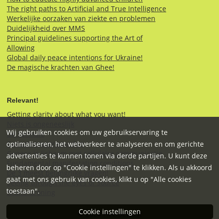
The right paths to Artificial and True Intelligence
Werkelijke oorzaken van ziekte en problemen
Duidelijkheid over MMS
Principal guidelines supporting the Art of
Allowing
Global daily peace intentions for Ukraine!
De magische krachten van Ghee!
Relevant!
Getting clarity about what you want!
Niets is ongeneeslijk
Wij gebruiken cookies om uw gebruikservaring te
De Formule
Genezingsvoorwaarden
optimaliseren, het webverkeer te analyseren en om gerichte
Genees je lichaam met cellulaire communicatie
advertenties te kunnen tonen via derde partijen. U kunt deze
Fundamental manifestation conditions
beheren door op "Cookie instellingen" te klikken. Als u akkoord
De 3 meest belangrijke vragen!
gaat met ons gebruik van cookies, klikt u op "Alle cookies
Seeing through the eyes of Source
toestaan".
Bruno Gröning
Cookie instellingen
© 2024 HeelBewust