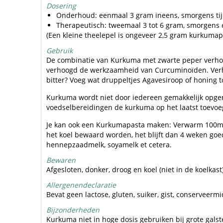
Dosering
Onderhoud: eenmaal 3 gram ineens, smorgens tijd
Therapeutisch: tweemaal 3 tot 6 gram, smorgens 
(Een kleine theelepel is ongeveer 2,5 gram kurkumap
Gebruik
De combinatie van Kurkuma met zwarte peper verhoogd
verhoogd de werkzaamheid van Curcuminoïden. Verho
bitter? Voeg wat druppeltjes Agavesiroop of honing t
Kurkuma wordt niet door iedereen gemakkelijk opgen
voedselbereidingen de kurkuma op het laatst toevoe
Je kan ook een Kurkumapasta maken: Verwarm 100ml 
het koel bewaard worden, het blijft dan 4 weken goed.
hennepzaadmelk, soyamelk et cetera.
Bewaren
Afgesloten, donker, droog en koel (niet in de koelkas
Allergenendeclaratie
Bevat geen lactose, gluten, suiker, gist, conserveermi
Bijzonderheden
Kurkuma niet in hoge dosis gebruiken bij grote gals