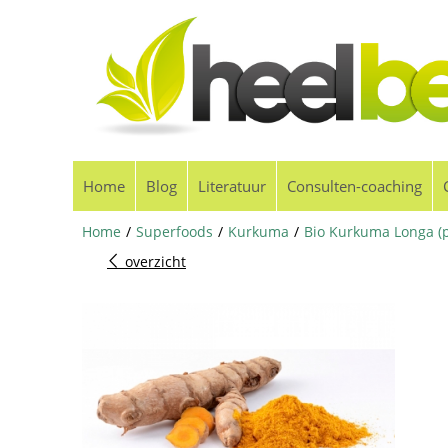
Home
Blog
Literatuur
Consulten-coaching
Home
/
Superfoods
/
Kurkuma
/
Bio Kurkuma Longa (
overzicht