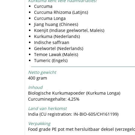
Kurkuma kent vele naamvariaties!
Curcuma
Curcuma Rhizoma (Latijns)
Curcuma Longa
Jiang huang (Chinees)
Koenjit (Indiase geelwortel, Maleis)
Kurkuma (Nederlands)
Indische saffraan
Geelwortel (Nederlands)
Temoe Lawak (Maleis)
Tumeric (Engels)
Netto gewicht
400 gram
Inhoud
Biologische Kurkumapoeder (Kurkuma Longa)
Curcuminegehalte: 4,25%
Land van herkomst
India (CU registration: IN-BIO-605/CH161199)
Verpakking
Food grade PE pot met hersluitbaar deksel (verzegeld