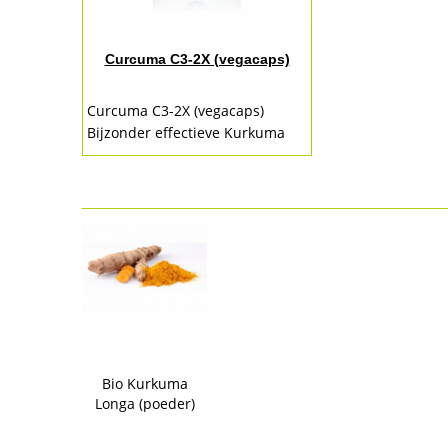
Curcuma C3-2X (vegacaps)
Curcuma C3-2X (vegacaps)
Bijzonder effectieve Kurkuma
formule met Bioperine!
Curcuma, Kurkuma, turmeric of
geelwortel, het staat ook...
Bio Kurkuma
Longa (poeder)