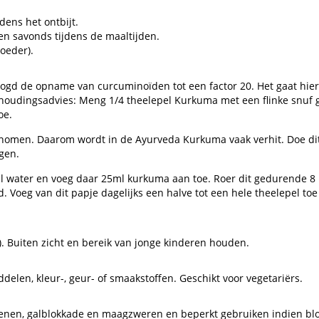
ens het ontbijt.
en savonds tijdens de maaltijden.
oeder).
 de opname van curcuminoïden tot een factor 20. Het gaat hierbij
udingsadvies: Meng 1/4 theelepel Kurkuma met een flinke snuf ge
oe.
omen. Daarom wordt in de Ayurveda Kurkuma vaak verhit. Doe dit i
gen.
water en voeg daar 25ml kurkuma aan toe. Roer dit gedurende 8 
 Voeg van dit papje dagelijks een halve tot een hele theelepel toe
t). Buiten zicht en bereik van jonge kinderen houden.
ddelen, kleur-, geur- of smaakstoffen. Geschikt voor vegetariërs.
tenen, galblokkade en maagzweren en beperkt gebruiken indien blo