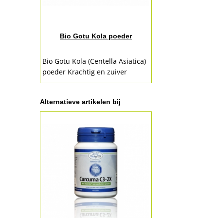
Bio Gotu Kola poeder
Bio Gotu Kola (Centella Asiatica)
poeder Krachtig en zuiver
brainfood, SKAL gecertificeerd!
De Gotu Kola ofwel Centella
Alternatieve artikelen bij
asiatica, Hydrocotyle...