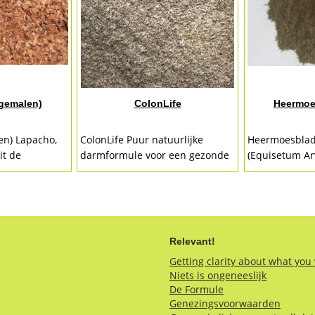
(gemalen)
ColonLife
Heermoe
en) Lapacho,
ColonLife Puur natuurlijke
Heermoesbla
it de
darmformule voor een gezonde
(Equisetum Ar
e! Pau d´Arco
darmflora! De ColonLife formule,
bindweefsel, b
a
een fijn groen poeder. Het
en nagels! H
 al...
bestaat uit maar liefst 11...
is een groen k
gedroogde...
Relevant!
Getting clarity about what you
Niets is ongeneeslijk
De Formule
Genezingsvoorwaarden