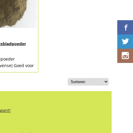
sbladpoeder
dpoeder
vense) Goed voor
otten, huid, haar
eermoesbladpoeder
ruid in
 want!