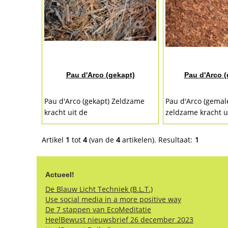
Pau d'Arco (gekapt)
Pau d'Arco 
Pau d'Arco (gekapt) Zeldzame
Pau d'Arco (gemal
kracht uit de
zeldzame kracht u
natuurgeneeskunde! Pau d
natuurgeneeskund
´Arco (Lapacho, Tabebuia
(Lapacho, Tabebui
Artikel
1
tot
4
(van de
4
artikelen).
Resultaat:
1
impetiginosa) wordt al
impetiginosa) wordt
eeuwenlang...
Actueel!
De Blauw Licht Techniek (B.L.T.)
Use social media in a more positive way
De 7 stappen van EcoMeditatie
HeelBewust nieuwsbrief 26 december 2023