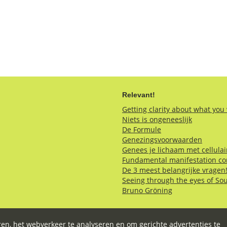
Relevant!
Getting clarity about what you
Niets is ongeneeslijk
De Formule
Genezingsvoorwaarden
Genees je lichaam met cellula
Fundamental manifestation co
De 3 meest belangrijke vragen
Seeing through the eyes of So
Bruno Gröning
en, het webverkeer te analyseren en om gerichte advertenties te