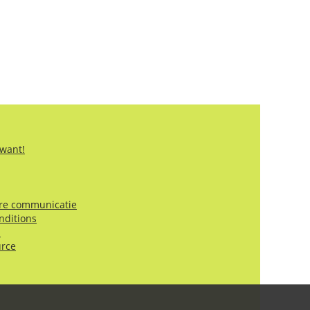
 want!
ire communicatie
nditions
!
urce