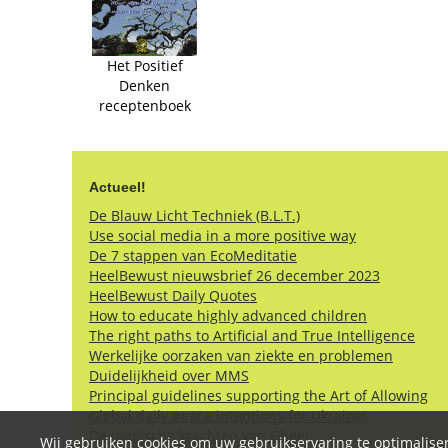
Het Positief
Denken
receptenboek
Actueel!
De Blauw Licht Techniek (B.L.T.)
Use social media in a more positive way
De 7 stappen van EcoMeditatie
HeelBewust nieuwsbrief 26 december 2023
HeelBewust Daily Quotes
How to educate highly advanced children
The right paths to Artificial and True Intelligence
Werkelijke oorzaken van ziekte en problemen
Duidelijkheid over MMS
Principal guidelines supporting the Art of Allowing
Global daily peace intentions for Ukraine!
De magische krachten van Ghee!
Wij gebruiken cookies om uw gebruikservaring te optimaliser