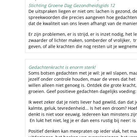
Stichting Groene Dag Gezondheidsgids 12
De uitspraken liegen er niet om: lachen is gezond, 
spreekwoorden die precies aangeven hoe gedachten he
dat de kwaliteit van ons leven afhangt van de manie
Er zijn problemen, er is strijd, er is inzet nodig, h
zwaarder of lichter maken, somberder of vrolijker, tr
geven, of alle krachten die nog resten uit je wegnem
Gedachtenkracht is enorm sterk!
Soms botsen gedachten met je wil: je wil slapen, maar
jezelf onder controle houden, maar de vrees dat het u
willen alleen niet genoeg is. Ontdek die grote krach
groeien. Geef positieve gedachten dagelijks voeding
Ik weet zeker dat je niets liever had gewild, dan dat
kalmte, geluk, tevredenheid... Is het een droom? Hoef
denkt is niet voor eeuwig. Iedereen kan minstens zi
En lukt het niet, leg je er dan eens rustig bij neer:
Positief denken kan meepraten op ieder vlak, het maa