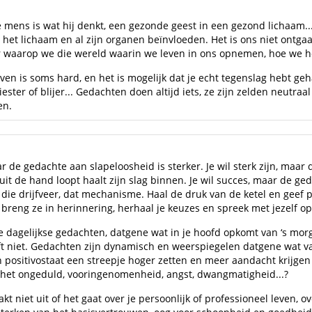
de mens is wat hij denkt, een gezonde geest in een gezond lichaam
t lichaam en al zijn organen beïnvloeden. Het is ons niet ontgaan 
r waarop we die wereld waarin we leven in ons opnemen, hoe we he
et leven is soms hard, en het is mogelijk dat je echt tegenslag hebt
iester of blijer... Gedachten doen altijd iets, ze zijn zelden neutr
en.
 de gedachte aan slapeloosheid is sterker. Je wil sterk zijn, maar d
it de hand loopt haalt zijn slag binnen. Je wil succes, maar de gedac
t, die drijfveer, dat mechanisme. Haal de druk van de ketel en geef
: breng ze in herinnering, herhaal je keuzes en spreek met jezelf
 je dagelijkse gedachten, datgene wat in je hoofd opkomt van ‘s morg
t niet. Gedachten zijn dynamisch en weerspiegelen datgene wat vanda
jn positivostaat een streepje hoger zetten en meer aandacht krijge
 is het ongeduld, vooringenomenheid, angst, dwangmatigheid...?
kt niet uit of het gaat over je persoonlijk of professioneel leven