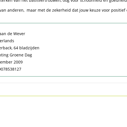
sterken van het basisvertrouwen, oog voor schoonheid en goedheid
n van anderen, maar met de zekerheid dat jouw keuze voor positief
faan de Wever
erlands
rback, 64 bladzijden
hting Groene Dag
tember 2009
9078538127