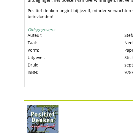
uitdagingen, het boeken van overwinningen, het ver
Positief denken begint bij jezelf, minder verwachte
beïnvloeden!
Gidsgegevens
Auteur:
Ste
Taal:
Ned
Vorm:
Pape
Uitgever:
Stic
Druk:
sep
ISBN:
978