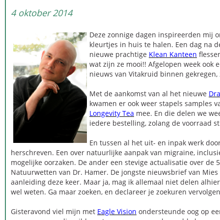
4 oktober 2014
Deze zonnige dagen inspireerden mij o
kleurtjes in huis te halen. Een dag na 
nieuwe prachtige
Klean Kanteen
flesse
wat zijn ze mooi!! Afgelopen week ook
nieuws van Vitakruid binnen gekregen, 
Met de aankomst van al het nieuwe
Dr
kwamen er ook weer stapels samples 
Longevity Tea
mee. En die delen we weer 
iedere bestelling, zolang de voorraad st
En tussen al het uit- en inpak werk door 
herschreven. Een over natuurlijke aanpak van migraine, inclusi
mogelijke oorzaken. De ander een stevige actualisatie over de 5
Natuurwetten van Dr. Hamer. De jongste nieuwsbrief van Mies
aanleiding deze keer. Maar ja, mag ik allemaal niet delen alhier,
wel weten. Ga maar zoeken, en declareer je zoekuren vervolgen
Gisteravond viel mijn met
Eagle Vision
ondersteunde oog op een