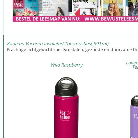
Kanteen Vacuum Insulated Thermosfles( 591ml)
Prachtige lichtgewicht roestvrijstalen, gezonde en duurzame th
Laven
Wild Raspberry
Te