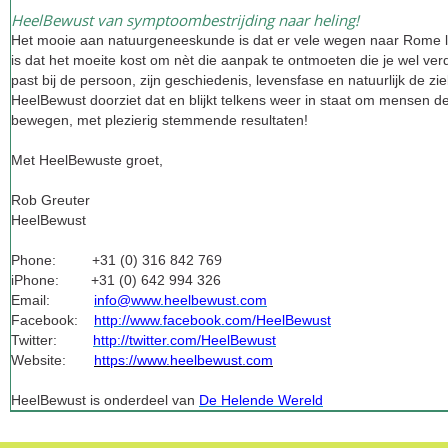
HeelBewust van symptoombestrijding naar heling!
Het mooie aan natuurgeneeskunde is dat er vele wegen naar Rome le
is dat het moeite kost om nèt die aanpak te ontmoeten die je wel ve
past bij de persoon, zijn geschiedenis, levensfase en natuurlijk de zie
HeelBewust doorziet dat en blijkt telkens weer in staat om mensen d
bewegen, met plezierig stemmende resultaten!
Met HeelBewuste groet,
Rob Greuter
HeelBewust
9
Phone: +31 (0) 316 842 76
iPhone: +31 (0) 642 994 326
Email:
info@www.heelbewust.com
Facebook:
http://www.facebook.com/HeelBewust
Twitter:
http://twitter.com/HeelBewust
Website:
https://www.heelbewust.com
HeelBewust is onderdeel van
De Helende Wereld