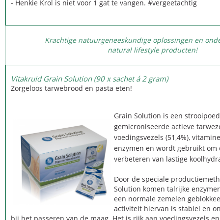
- Henkie Krol is niet voor 1 gat te vangen. #‎vergeetachtig
Krachtige natuurgeneeskundige oplossingen en ond
natural lifestyle producten!
Vitakruid Grain Solution (90 x sachet á 2 gram)
Zorgeloos tarwebrood en pasta eten!
Grain Solution is een strooipoe
gemicroniseerde actieve tarweze
voedingsvezels (51,4%), vitamin
enzymen en wordt gebruikt om d
verbeteren van lastige koolhydr
Door de speciale productiemet
Solution komen talrijke enzymen
een normale zemelen geblokkeer
activiteit hiervan is stabiel en
bij het passeren van de maag. Het is rijk aan voedingsvezels en