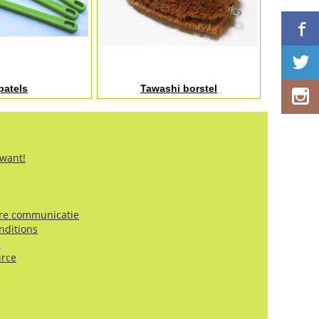
patels
Tawashi borstel
 want!
ire communicatie
nditions
!
urce